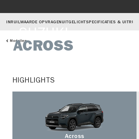
INRUILWAARDE OPVRAGEN
UITGELICHT
SPECIFICATIES & UITRUS
SUZUKI
ACROSS
Modellen
HIGHLIGHTS
Across