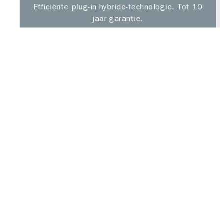
Efficiënte plug-in hybride-technologie. Tot 10
jaar garantie.
Suzuki Across;
de krachtige plug‑in hybride SUV
De volledig nieuwe Suzuki Across combineert
krachtige prestaties met efficiënte plug-in
hybride technologie en het vertrouwen van een
robuuste SUV. Met zijn ruime, comfortabele
interieur en vooruitstrevende veiligheids- en
connectiviteitsvoorzieningen is de Across
gemaakt voor bestuurders die zuinig willen