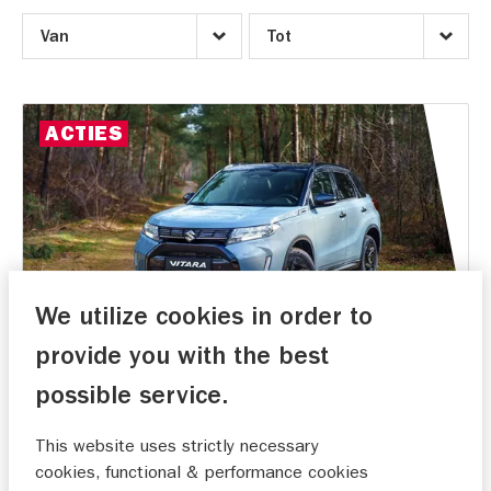
ACTIES
We utilize cookies in order to
provide you with the best
Geldig van
06-08-2026
t/m
15-12-2026
possible service.
Vitara extra inruilvoordeel actie
We vieren 60 jaar Suzuki in Nederland. Met
This website uses strictly necessary
veel voordeel op de Vitara voor nog veel meer
cookies, functional & performance cookies