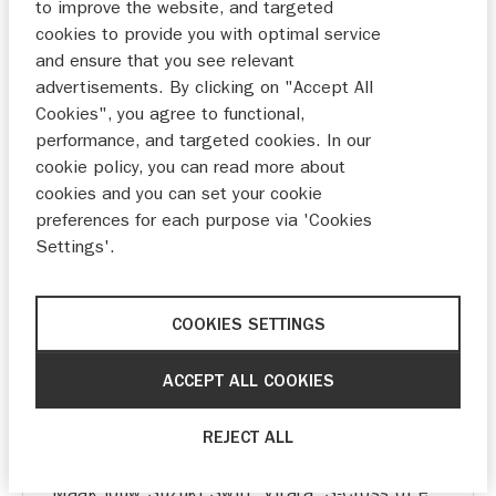
fun. Profiteer op alle uitvoeringen van €2.000
to improve the website, and targeted
extra inruilwaarde. Ook op de Special Edition.
cookies to provide you with optimal service
Ontdek snel de acties op de Vitara.
and ensure that you see relevant
advertisements. By clicking on "Accept All
Cookies", you agree to functional,
performance, and targeted cookies. In our
cookie policy, you can read more about
ACTIE
cookies and you can set your cookie
preferences for each purpose via 'Cookies
Settings'.
COOKIES SETTINGS
ACCEPT ALL COOKIES
Geldig van
01-07-2026
t/m
30-09-2026
REJECT ALL
Korting op Accessoires Packs
Maak jouw Suzuki Swift, Vitara, S-Cross of e