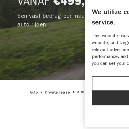
VANAF
€499,-
We utilize c
Een vast bedrag per maand voor
service.
auto rijden.
This website uses
website, and targ
relevant advertise
performance, and 
you can set your 
Auto
Private lease
e VITARA