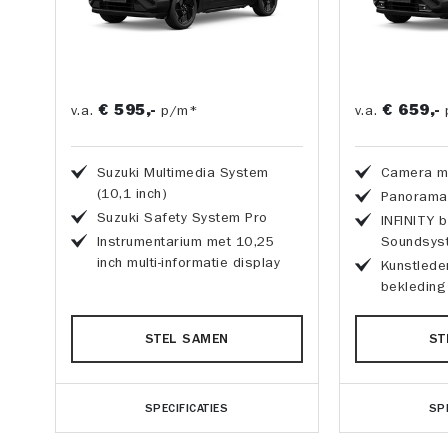
€ 595,-
€ 659,-
v.a.
p/m*
v.a.
Suzuki Multimedia System
Camera me
(10,1 inch)
Panorama 
Suzuki Safety System Pro
INFINITY 
Instrumentarium met 10,25
Soundsys
inch multi-informatie display
Kunstlede
bekleding
STEL SAMEN
ST
SPECIFICATIES
SP