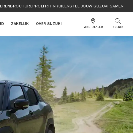
IEREN
BROCHURE
PROEFRIT
INRUILEN
STEL JOUW SUZUKI SAMEN
UD
ZAKELIJK
OVER SUZUKI
VIND DEALER
ZOEKEN