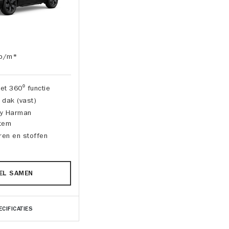
p/m*
t 360⁰ functie
dak (vast)
by Harman
tem
ren en stoffen
EL SAMEN
ECIFICATIES