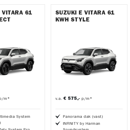
 VITARA 61
SUZUKI E VITARA 61
ECT
KWH STYLE
€ 575,-
p/m*
v.a.
p/m*
ltimedia System
Panorama dak (vast)
)
INFINITY by Harman
fety System Pro
Soundsystem