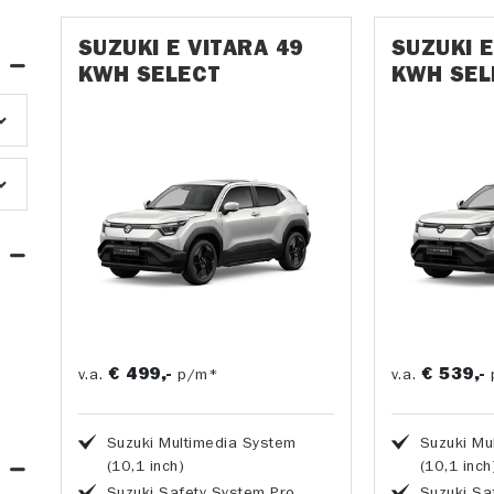
SUZUKI E VITARA 49
SUZUKI E
KWH SELECT
KWH SEL
€ 499,-
€ 539,-
v.a.
p/m*
v.a.
Suzuki Multimedia System
Suzuki Mu
(10,1 inch)
(10,1 inch
Suzuki Safety System Pro
Suzuki Sa