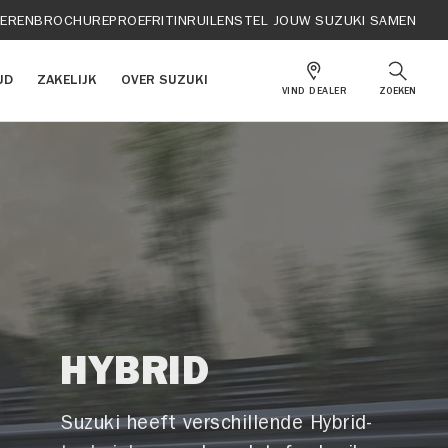
IEREN
BROCHURE
PROEFRIT
INRUILEN
STEL JOUW SUZUKI SAMEN
UD
ZAKELIJK
OVER SUZUKI
VIND DEALER
ZOEKEN
HYBRID
Suzuki heeft verschillende Hybrid-