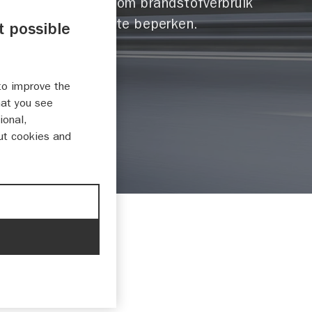
technieken om brandstofverbruik
en emissie te beperken.
t possible
to improve the
hat you see
ional,
ut cookies and