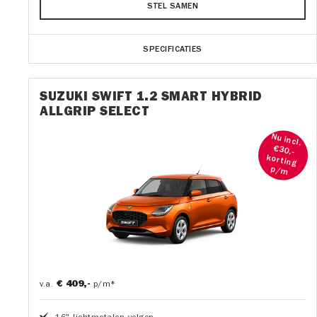
STEL SAMEN
SPECIFICATIES
SUZUKI SWIFT 1.2 SMART HYBRID
ALLGRIP SELECT
Nu incl.
€30,-
korting
p/m
€ 409,-
v.a.
p/m*