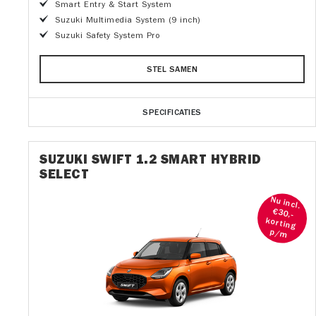
Smart Entry & Start System
Suzuki Multimedia System (9 inch)
Suzuki Safety System Pro
STEL SAMEN
SPECIFICATIES
SUZUKI SWIFT 1.2 SMART HYBRID
SELECT
Nu incl.
€30,-
korting
p/m