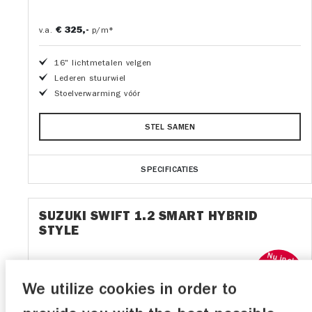
€ 325,-
v.a.
p/m*
16" lichtmetalen velgen
Lederen stuurwiel
Stoelverwarming vóór
STEL SAMEN
SPECIFICATIES
SUZUKI SWIFT 1.2 SMART HYBRID
STYLE
Nu incl.
€30,-
korting
We utilize cookies in order to
p/m