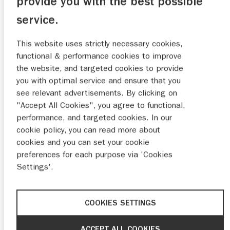
provide you with the best possible
service.
This website uses strictly necessary cookies,
functional & performance cookies to improve
€ 349,-
v.a.
p/m*
the website, and targeted cookies to provide
you with optimal service and ensure that you
16" gepolijste lichtmetalen velgen
see relevant advertisements. By clicking on
Climate Control
"Accept All Cookies", you agree to functional,
Satijn chromen interieur accenten
performance, and targeted cookies. In our
cookie policy, you can read more about
STEL SAMEN
cookies and you can set your cookie
preferences for each purpose via 'Cookies
Settings'.
SPECIFICATIES
SUZUKI SWIFT 1.2 CVT AUTOMAAT
COOKIES SETTINGS
SELECT
ACCEPT ALL COOKIES