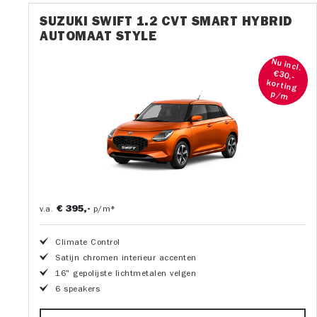
SUZUKI SWIFT 1.2 CVT SMART HYBRID
AUTOMAAT STYLE
Nu incl.
€30,-
korting
p/m
€ 395,-
v.a.
p/m*
Climate Control
Satijn chromen interieur accenten
16" gepolijste lichtmetalen velgen
6 speakers