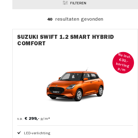
FILTEREN
resultaten
gevonden
40
SUZUKI SWIFT 1.2 SMART HYBRID
COMFORT
Nu incl.
€30,-
korting
p/m
€ 299,-
v.a.
p/m*
LED-verlichting