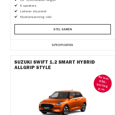
16" lichtmetalen velgen
6 speakers
Lederen stuurwiel
Stoelverwarming vóór
STEL SAMEN
SPECIFICATIES
SUZUKI SWIFT 1.2 SMART HYBRID
ALLGRIP STYLE
Nu incl.
€30,-
korting
p/m