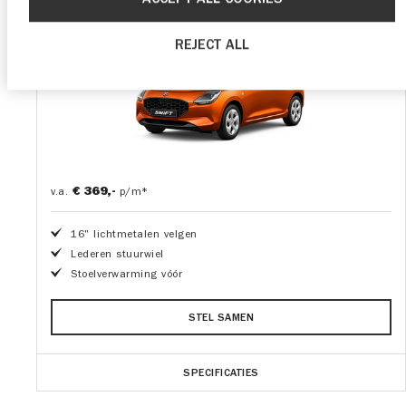
Nu incl.
€30,-
korting
REJECT ALL
p/m
€ 369,-
v.a.
p/m*
16" lichtmetalen velgen
Lederen stuurwiel
Stoelverwarming vóór
STEL SAMEN
SPECIFICATIES