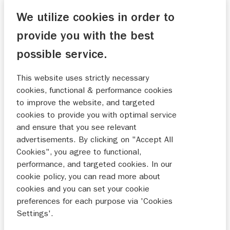
Maak hieronder een keuze uit onze Suzuki-
We utilize cookies in order to
modellen. Je krijgt de brochure toegestuurd
inclusief bijbehorende
provide you with the best
specificatie-/uitrusting-/prijslijst. Dan kan je op
possible service.
je gemak thuis alle informatie lezen en
bekijken.
This website uses strictly necessary
cookies, functional & performance cookies
to improve the website, and targeted
Kies je model
cookies to provide you with optimal service
Selecteer een dealer
and ensure that you see relevant
advertisements. By clicking on "Accept All
Vraag een brochure aan
Cookies", you agree to functional,
Ontvang de brochure per mail of post!
performance, and targeted cookies. In our
cookie policy, you can read more about
cookies and you can set your cookie
preferences for each purpose via 'Cookies
Settings'.