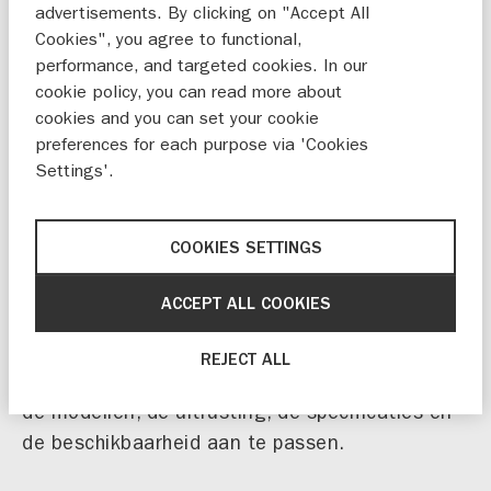
advertisements. By clicking on "Accept All
campagne specifiek wordt verwezen. Indien
Cookies", you agree to functional,
voor een promotiecampagne specifieke
performance, and targeted cookies. In our
voorwaarden gelden kunnen deze nagelezen
cookie policy, you can read more about
worden in de betreffende actievoorwaarden.
cookies and you can set your cookie
preferences for each purpose via 'Cookies
Alle inlichtingen op deze site worden uitsluitend
Settings'.
bij wijze van informatie gegeven. Deze site mag
niet worden gebruikt ter vervanging van
informatie die je bij een erkende Suzuki-dealer
COOKIES SETTINGS
kunt vinden.
ACCEPT ALL COOKIES
De informatie op deze site is zo volledig
mogelijk. Suzuki behoudt zich wel het recht voor
REJECT ALL
om op elk moment zonder voorafgaand bericht
de modellen, de uitrusting, de specificaties en
de beschikbaarheid aan te passen.