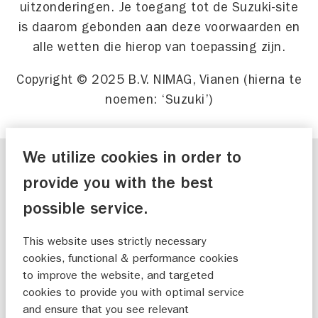
uitzonderingen. Je toegang tot de Suzuki-site
is daarom gebonden aan deze voorwaarden en
alle wetten die hierop van toepassing zijn.
Copyright © 2025 B.V. NIMAG, Vianen (hierna te
noemen: ‘Suzuki’)
We utilize cookies in order to
provide you with the best
INHOUD
possible service.
De Suzuki-site bevat informatie over de
producten en de aanbiedingen van Suzuki. De
This website uses strictly necessary
Suzuki-producten die op deze site zijn
cookies, functional & performance cookies
beschreven, zijn alleen in Europa te koop. De
to improve the website, and targeted
cookies to provide you with optimal service
promotiecampagnes op deze site gelden alleen
and ensure that you see relevant
voor de landen waarnaar in de betreffende