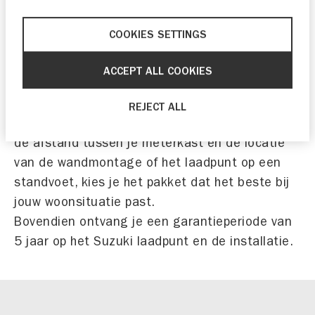
COOKIES SETTINGS
POWERED BY VATTENFALL INCHARGE
Het Suzuki laadpunt wordt altijd vakkundig
ACCEPT ALL COOKIES
geïnstalleerd en getest. Voor een laadpunt
thuis kun je kiezen uit een wandmontage of
REJECT ALL
een laadpunt op een standvoet. Afhankelijk van
de afstand tussen je meterkast en de locatie
van de wandmontage of het laadpunt op een
standvoet, kies je het pakket dat het beste bij
jouw woonsituatie past.
Bovendien ontvang je een garantieperiode van
5 jaar op het Suzuki laadpunt en de installatie.