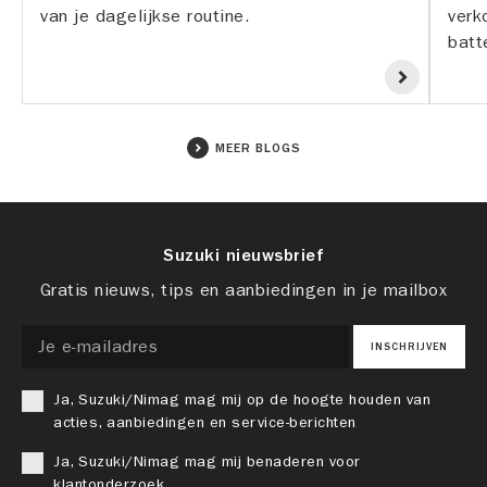
van je dagelijkse routine.
verk
batte
MEER BLOGS
Suzuki nieuwsbrief
Gratis nieuws, tips en aanbiedingen in je mailbox
INSCHRIJVEN
Ja, Suzuki/Nimag mag mij op de hoogte houden van
acties, aanbiedingen en service-berichten
Ja, Suzuki/Nimag mag mij benaderen voor
klantonderzoek