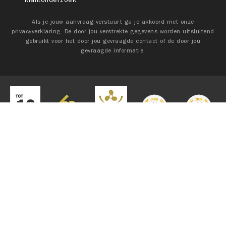
Als je jouw aanvraag verstuurt ga je akkoord met onze
privacyverklaring. De door jou verstrekte gegevens worden uitsluitend
gebruikt voor het door jou gevraagde contact of de door jou
gevraagde informatie.
AUTO
MOTOREN
MARINE
OVER SUZUKI
COOKIES INSTELLINGEN