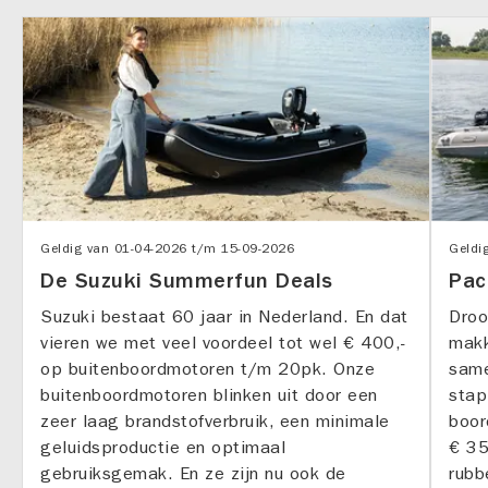
Geldig van
01-04-2026
t/m
15-09-2026
Geldi
De Suzuki Summerfun Deals
Pac
Suzuki bestaat 60 jaar in Nederland. En dat
Droo
vieren we met veel voordeel tot wel € 400,-
makk
op buitenboordmotoren t/m 20pk. Onze
same
buitenboordmotoren blinken uit door een
stap
zeer laag brandstofverbruik, een minimale
boor
geluidsproductie en optimaal
€ 35
gebruiksgemak. En ze zijn nu ook de
rubb