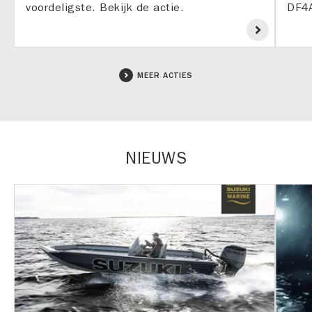
voordeligste. Bekijk de actie.
DF4A
MEER ACTIES
NIEUWS