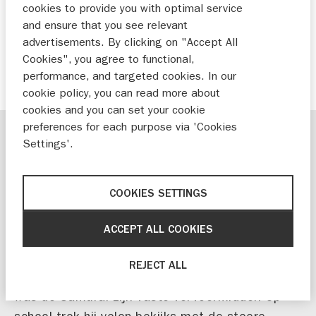
cookies to provide you with optimal service
and ensure that you see relevant
advertisements. By clicking on "Accept All
Cookies", you agree to functional,
performance, and targeted cookies. In our
cookie policy, you can read more about
cookies and you can set your cookie
preferences for each purpose via 'Cookies
Settings'.
Jim bouwde zijn allereerste Suzuki
weer tot leven
COOKIES SETTINGS
In de jaren '80 kreeg Jim van zijn ouders op zijn
16e verjaardag een Suzuki Samurai. Nog
ACCEPT ALL COOKIES
voordat hij zijn rijbewijs had, mocht Jim al
achter het stuur plaatsnemen op afgesloten
REJECT ALL
terreinen. Zodra hij zijn rijbewijs op zak had,
was de Samurai zijn vaste vervoermiddel. Op