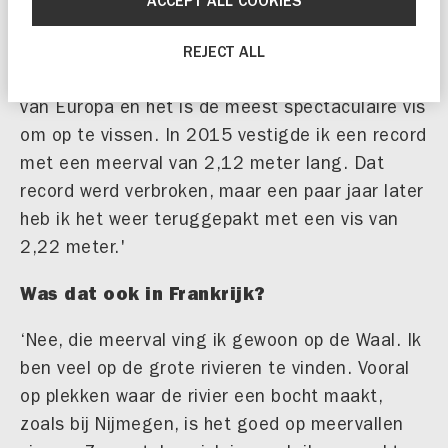
ACCEPT ALL COOKIES
heb van meervalvissen mijn specialisme
gemaakt. Voor sportvissers is het
big game
REJECT ALL
vissen; de meerval is de grootste zoetwatervis
van Europa en het is de meest spectaculaire vis
om op te vissen. In 2015 vestigde ik een record
met een meerval van 2,12 meter lang. Dat
record werd verbroken, maar een paar jaar later
heb ik het weer teruggepakt met een vis van
2,22 meter.'
Was dat ook in Frankrijk?
‘Nee, die meerval ving ik gewoon op de Waal. Ik
ben veel op de grote rivieren te vinden. Vooral
op plekken waar de rivier een bocht maakt,
zoals bij Nijmegen, is het goed op meervallen