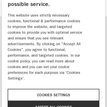
possible service.
This website uses strictly necessary
cookies, functional & performance cookies
to improve the website, and targeted
cookies to provide you with optimal service
Roy Noom was jarenlang professioneel
and ensure that you see relevant
wedstrijdvisser. Nog altijd kun je hem op
advertisements. By clicking on "Accept All
de grote Europese rivieren vinden, met
Cookies", you agree to functional,
zijn boot Finval, die voorzien is van een
performance, and targeted cookies. In our
Suzuki buitenboordmotor. Maar voor we
cookie policy, you can read more about
cookies and you can set your cookie
het daar verder over gaan hebben: Roy,
preferences for each purpose via 'Cookies
wat een indrukwekkende vis heb je in je
Settings'.
armen. Wat is het verhaal daarachter?
‘Dit is een meerval, die ik heb gevangen op de
COOKIES SETTINGS
Loire in Frankrijk. Het is een flinke knaap, maar
het is nog maar een gemiddeld maatje hoor. Ik