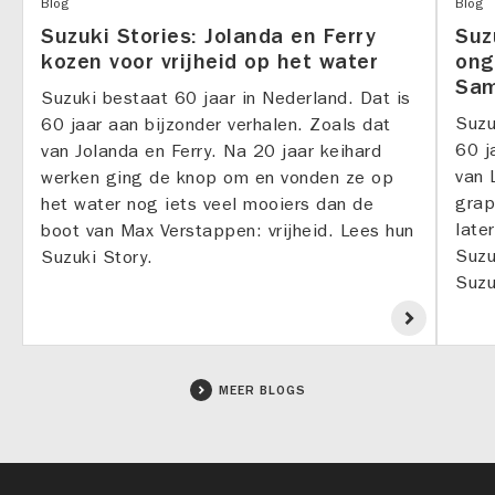
Blog
Blog
Suzuki Stories: Jolanda en Ferry
Suz
kozen voor vrijheid op het water
ong
Sam
Suzuki bestaat 60 jaar in Nederland. Dat is
Suzu
60 jaar aan bijzonder verhalen. Zoals dat
60 j
van Jolanda en Ferry. Na 20 jaar keihard
van 
werken ging de knop om en vonden ze op
grap
het water nog iets veel mooiers dan de
late
boot van Max Verstappen: vrijheid. Lees hun
Suzu
Suzuki Story.
Suzu
MEER BLOGS