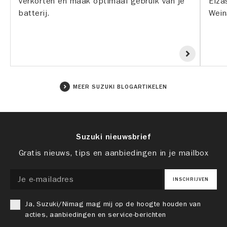
verkorten en maak optimaal gebruik van je
Elza
batterij.
Wein
MEER SUZUKI BLOGARTIKELEN
Suzuki nieuwsbrief
Gratis nieuws, tips en aanbiedingen in je mailbox
INSCHRIJVEN
Ja, Suzuki/Nimag mag mij op de hoogte houden van
acties, aanbiedingen en service-berichten