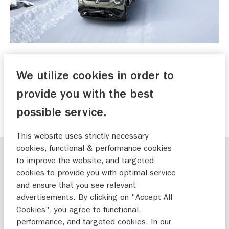
Ontdek de eerste volledig elektrische Suzuki: e
We utilize cookies in order to
VITARA
provide you with the best
ONTDEK DE E VITARA
possible service.
This website uses strictly necessary
cookies, functional & performance cookies
to improve the website, and targeted
Plan je laadstops slim
cookies to provide you with optimal service
and ensure that you see relevant
Het eerste waaraan je denkt, is natuurlijk het
advertisements. By clicking on "Accept All
opladen. Geen zorgen, in Frankrijk, Duitsland en
Cookies", you agree to functional,
Oostenrijk zijn tegenwoordig voldoende
performance, and targeted cookies. In our