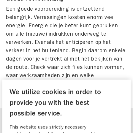
Een goede voorbereiding is ontzettend
belangrijk. Verrassingen kosten enorm veel
energie. Energie die je beter kunt gebruiken
om alle (nieuwe) indrukken onderweg te
verwerken. Evenals het anticiperen op het
verkeer in het buitenland. Begin daarom enkele
dagen voor je vertrekt al met het bekijken van
de route. Check waar zich files kunnen vormen,
waar werkzaamheden zijn en welke
tankstations je eventueel onderweg wilt
We utilize cookies in order to
gebruiken.
provide you with the best
possible service.
This website uses strictly necessary
Bereid je auto voor op de reis