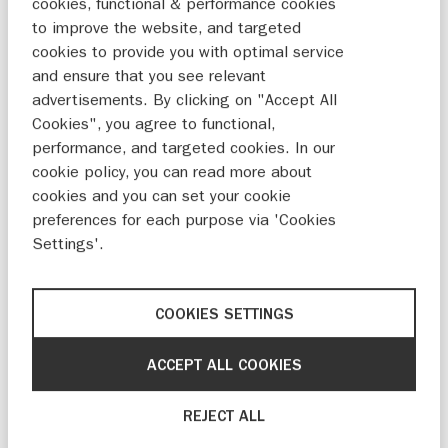
cookies, functional & performance cookies
Ook je auto verdient een goede voorbereiding.
to improve the website, and targeted
Controleer op technisch vlak alle vloeistoffen,
cookies to provide you with optimal service
de verlichting, airco, remmen, banden,
and ensure that you see relevant
advertisements. By clicking on "Accept All
bandenspanning, et cetera. Verder is het goed
Cookies", you agree to functional,
om een veiligheidspakketje in de auto te
performance, and targeted cookies. In our
leggen met daarin onder meer een
cookie policy, you can read more about
gevarendriehoek, hesjes voor alle inzittenden
cookies and you can set your cookie
en bijvoorbeeld een sleepkabel. Ook handig om
preferences for each purpose via 'Cookies
bij je te hebben: vochtige doekjes, wc-rol,
Settings'.
desinfecterende gel en vuilniszakjes. Koop
vooraf je vignetten voor bijvoorbeeld Oostenrijk
COOKIES SETTINGS
en Zwitserland en milieustickers voor Duitsland
en Frankrijk. Daarmee voorkom je dat je die bij
ACCEPT ALL COOKIES
de grens nog moet aanschaffen.
REJECT ALL
DOE DE ZOMERCHECK: LAAT JE AUTO CHECKEN DOOR DE
SUZUKI-DEALER