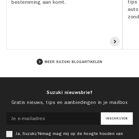
tips
bestemming aan komt.
auto
zond
MEER SUZUKI BLOGARTIKELEN
Suzuki nieuwsbrief
Gratis nieuws, tips en aanbiedingen in je mailbox
INSCHRIJVEN
Ja, Suzuki/Nimag mag mij op de hoogte houden van