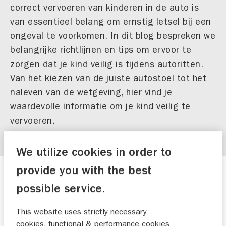
correct vervoeren van kinderen in de auto is
van essentieel belang om ernstig letsel bij een
ongeval te voorkomen. In dit blog bespreken we
belangrijke richtlijnen en tips om ervoor te
zorgen dat je kind veilig is tijdens autoritten.
Van het kiezen van de juiste autostoel tot het
naleven van de wetgeving, hier vind je
waardevolle informatie om je kind veilig te
vervoeren.
We utilize cookies in order to
provide you with the best
Het belang van een geschikt
possible service.
kinderzitje
Een geschikt kinderzitje is essentieel voor de
This website uses strictly necessary
cookies, functional & performance cookies
veiligheid van je kind in de auto. Het kiezen van