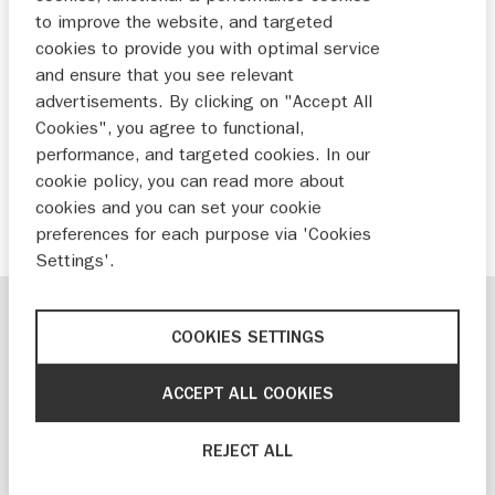
to improve the website, and targeted
het juiste type zitje hangt af van de leeftijd,
cookies to provide you with optimal service
lengte en gewicht van je kind. Er zijn
and ensure that you see relevant
verschillende categorieën kinderzitjes,
advertisements. By clicking on "Accept All
waaronder baby-autostoeltjes,
Cookies", you agree to functional,
peuterautostoeltjes en verhogers. Zorg ervoor
performance, and targeted cookies. In our
cookie policy, you can read more about
dat je kind altijd in een zitje zit dat geschikt is
cookies and you can set your cookie
voor zijn of haar leeftijd en gewicht.
preferences for each purpose via 'Cookies
Settings'.
COOKIES SETTINGS
Is een kinderzitje verplicht?
Een kinderzitje is verplicht. Kinderen tot 1,35
ACCEPT ALL COOKIES
meter moeten in de auto altijd in een
goedgekeurd autokinderzitje zitten, zowel
REJECT ALL
voorin als achterin. Dit moet altijd, dus ook als