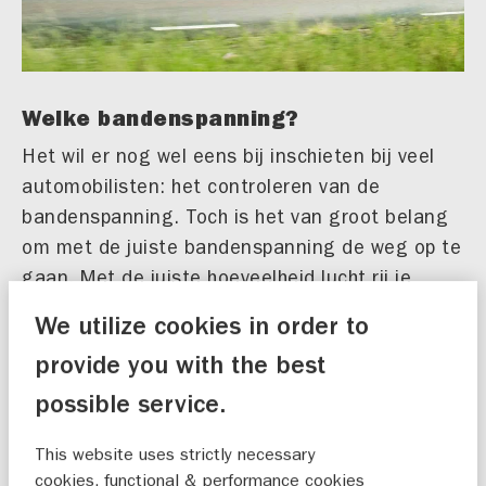
Welke bandenspanning?
Het wil er nog wel eens bij inschieten bij veel
automobilisten: het controleren van de
bandenspanning. Toch is het van groot belang
om met de juiste bandenspanning de weg op te
gaan. Met de juiste hoeveelheid lucht rij je
veiliger, zuiniger en stiller. Het is raadzaam om
We utilize cookies in order to
maandelijks de bandenspanning te checken,
provide you with the best
maar zeker voor je op vakantie gaat met een
volgeladen auto. Welke bandenspanning jouw
possible service.
auto nodig heeft vind je terug in het
This website uses strictly necessary
instructieboekje of aan de binnenkant van de
cookies, functional & performance cookies