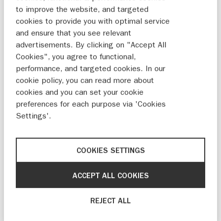
deur of tankklep. Je ziet dan ook direct welke
to improve the website, and targeted
bandenspanning wordt aangeraden met
cookies to provide you with optimal service
belading.
and ensure that you see relevant
advertisements. By clicking on "Accept All
Cookies", you agree to functional,
Is jouw auto voorzien van een bandenspanning-
performance, and targeted cookies. In our
controlesysteem (TPMS)? Dan is het niet nodig
cookie policy, you can read more about
om handmatig controles te doen. Het systeem
cookies and you can set your cookie
preferences for each purpose via 'Cookies
waarschuwt met een lampje op het dashboard
Settings'.
als de bandenspanning in één of meer banden
te laag is. Ga, zodra het lampje brandt, meteen
op zoek naar een veilige parkeerplek en
COOKIES SETTINGS
controleer je banden. Heb je geen lekke band
en brandt het lampje? Breng dan je banden zo
ACCEPT ALL COOKIES
snel mogelijk op de juiste spanning.
REJECT ALL