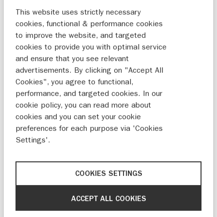
van een ‘splinternieuwe’ Suzuki-
This website uses strictly necessary
bromfiets. Alleen verkopen we al ruim
cookies, functional & performance cookies
vijfentwintig jaar geen bromfietsen
to improve the website, and targeted
meer in Nederland. Ardy, hoe kom jij
cookies to provide you with optimal service
aan zo’n schitterende Suzuki
and ensure that you see relevant
bromfiets?
advertisements. By clicking on "Accept All
Cookies", you agree to functional,
“Dank jullie wel, wat een leuk compliment! Mijn
performance, and targeted cookies. In our
Suzuki is inderdaad in nieuwstaat, maar hij
cookie policy, you can read more about
komt uit 1983. Ik heb hem volledig
cookies and you can set your cookie
gerestaureerd, waardoor hij eruitziet alsof hij zo
preferences for each purpose via 'Cookies
uit de winkel komt. Volgens de originele folder,
Settings'.
die ik er ook nog bij heb, is het een Suzuki
TS50 ER-P. Het is officieel een bromfiets, maar
COOKIES SETTINGS
hij heeft wel een versnellingsbak; je moet dus
zelf schakelen. Het is een aparte mix: mijn
ACCEPT ALL COOKIES
TS50 lijkt op een kleine crossmotor, maar heeft