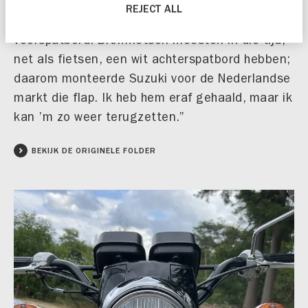
ook elementen die wettelijk verplicht waren,
REJECT ALL
zoals trappers en een geel plaatje op het
voorspatbord. Bromfietsen moesten in die tijd,
net als fietsen, een wit achterspatbord hebben;
daarom monteerde Suzuki voor de Nederlandse
markt die flap. Ik heb hem eraf gehaald, maar ik
kan ’m zo weer terugzetten.”
BEKIJK DE ORIGINELE FOLDER