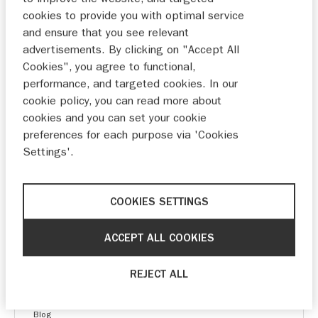
haar populaire 800cc-modellen uit met een
cookies to provide you with optimal service
hoogwaardige cruise control. Hiermee wordt
and ensure that you see relevant
het rijden van langere afstanden nog
advertisements. By clicking on "Accept All
comfortabeler en meer ontspannen. Lees het
Cookies", you agree to functional,
hele persbericht.
performance, and targeted cookies. In our
cookie policy, you can read more about
cookies and you can set your cookie
preferences for each purpose via 'Cookies
Settings'.
COOKIES SETTINGS
ACCEPT ALL COOKIES
REJECT ALL
Blog