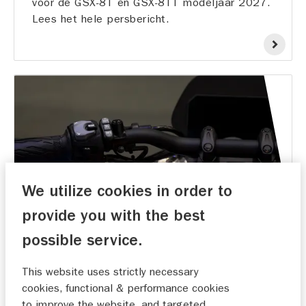
voor de GSX-8T en GSX-8TT modeljaar 2027.
Lees het hele persbericht.
We utilize cookies in order to
provide you with the best
possible service.
|
04-08-2026
Persbericht
Cruise control nu beschikbaar voor
This website uses strictly necessary
Suzuki 800cc-serie
cookies, functional & performance cookies
Suzuki breidt het accessoire aanbod voor
to improve the website, and targeted