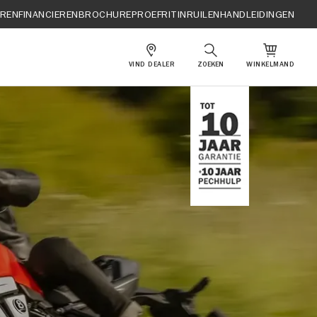
EREN
FINANCIEREN
BROCHURE
PROEFRIT
INRUILEN
HANDLEIDINGEN
VIND DEALER
ZOEKEN
WINKELMAND