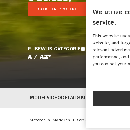
BOEK EEN PROEFRIT
BEREKEN M
We utilize c
service.
This website uses
website, and targ
RIJBEWIJS CATEGORIE
relevant advertise
A / A2*
performance, and 
you can set your 
MODELVIDEO
DETAILS
KLEUREN
SPECIFICAT
Motoren
Modellen
Street Motoren
Suzuki 