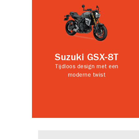
Suzuki GSX-8T
Tijdloos design met een
moderne twist