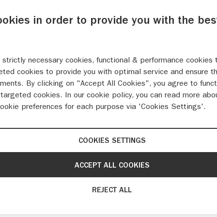
AANDBEDRAG
ookies in order to provide you with the bes
 strictly necessary cookies, functional & performance cookies 
eted cookies to provide you with optimal service and ensure t
ments. By clicking on "Accept All Cookies", you agree to funct
targeted cookies. In our cookie policy, you can read more abo
cookie preferences for each purpose via 'Cookies Settings'.
COOKIES SETTINGS
IES
PROEFRIT AANVRAGEN
BROCHURE & PRIJSLIJST
ACC
ACCEPT ALL COOKIES
REJECT ALL
GSX-8T