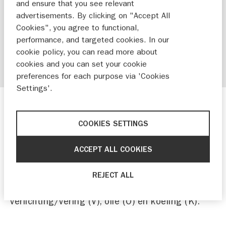
and ensure that you see relevant
advertisements. By clicking on "Accept All
Cookies", you agree to functional,
performance, and targeted cookies. In our
cookie policy, you can read more about
cookies and you can set your cookie
preferences for each purpose via 'Cookies
Settings'.
De eerste controles
COOKIES SETTINGS
De technische basischeck van de motor kun je
prima zelf. Ken jij alle controlepunten nog uit je
ACCEPT ALL COOKIES
hoofd? BRAVOK. Dit is een afkorting voor
achtereenvolgens: banden/brandstof (B),
REJECT ALL
remmen (R), accu/aandrijving (A),
verlichting/vering (V), olie (O) en koeling (K).