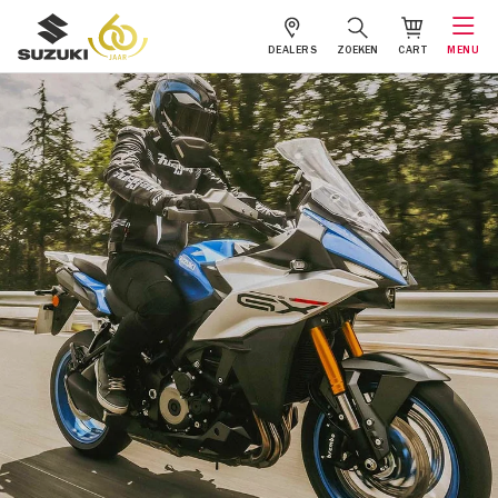
DEALERS
ZOEKEN
CART
MENU