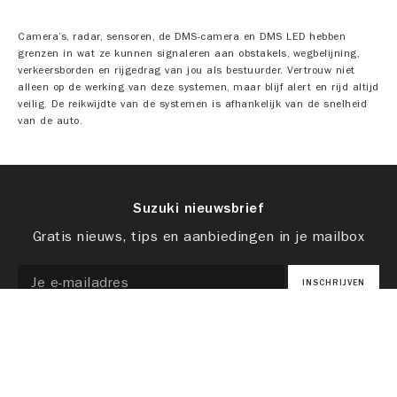
Camera’s, radar, sensoren, de DMS-camera en DMS LED hebben
grenzen in wat ze kunnen signaleren aan obstakels, wegbelijning,
verkeersborden en rijgedrag van jou als bestuurder. Vertrouw niet
alleen op de werking van deze systemen, maar blijf alert en rijd altijd
veilig. De reikwijdte van de systemen is afhankelijk van de snelheid
van de auto.
Suzuki nieuwsbrief
Gratis nieuws, tips en aanbiedingen in je mailbox
INSCHRIJVEN
Ja, Suzuki/Nimag mag mij op de hoogte houden van
acties, aanbiedingen en service-berichten
Ja, Suzuki/Nimag mag mij benaderen voor
klantonderzoek