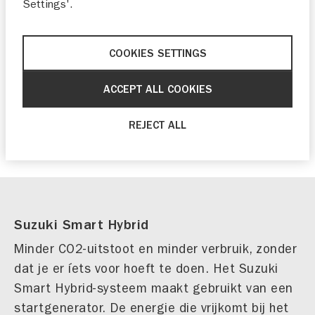
Settings'.
OP VRIJWEL ELKE SUZUKI IGNIS
De zuinige en praktische Suzuki Ignis wordt per
COOKIES SETTINGS
direct nóg completer. Elke nieuwe
handgeschakelde Suzuki Ignis is vanaf nu
ACCEPT ALL COOKIES
standaard uitgerust met het Suzuki
Smart
Hybrid
-systeem. De vanafprijs is ongewijzigd:
REJECT ALL
de Ignis is er vanaf 15.899 euro.
Suzuki Smart Hybrid
Minder CO2-uitstoot en minder verbruik, zonder
dat je er íets voor hoeft te doen. Het Suzuki
Smart Hybrid-systeem maakt gebruikt van een
startgenerator. De energie die vrijkomt bij het