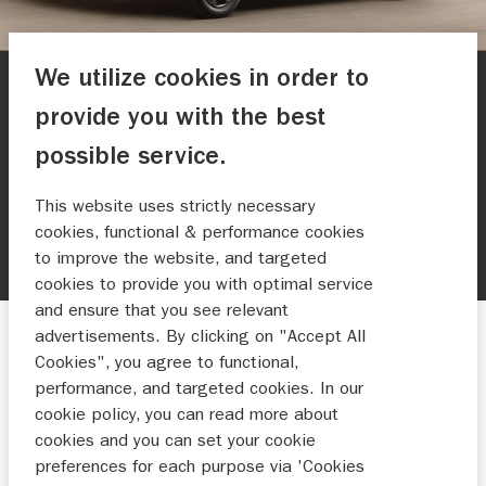
We utilize cookies in order to
PERSBERICHT
provide you with the best
SMART HYBRID STANDAARD OP
possible service.
SUZUKI IGNIS
This website uses strictly necessary
De zuinige en praktische Suzuki Ignis wordt per
cookies, functional & performance cookies
direct nóg completer.
to improve the website, and targeted
cookies to provide you with optimal service
and ensure that you see relevant
advertisements. By clicking on "Accept All
Nieuws
Cookies", you agree to functional,
performance, and targeted cookies. In our
01-08-2019
cookie policy, you can read more about
cookies and you can set your cookie
preferences for each purpose via 'Cookies
SUZUKI SMART HYBRID STANDAARD