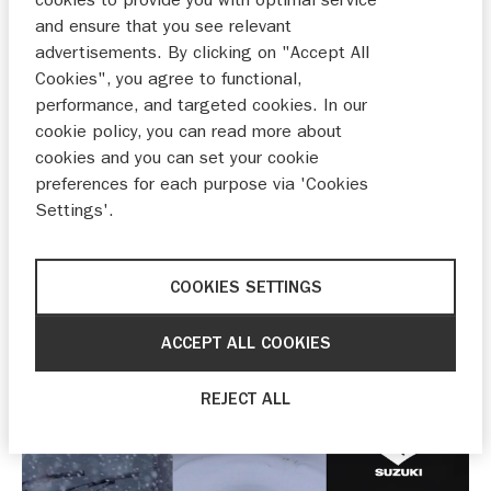
cookies to provide you with optimal service
and ensure that you see relevant
31-01-2025
advertisements. By clicking on "Accept All
Cookies", you agree to functional,
Met zijn dynamische uitstraling en elektrische
performance, and targeted cookies. In our
cookie policy, you can read more about
kracht trotseert de nieuwe e VITARA moeiteloos
cookies and you can set your cookie
de sneeuw! Van spectaculaire drifts tot
preferences for each purpose via 'Cookies
indrukwekkende acceleraties. Deze elektrische
Settings'.
B-SUV laat zien wat hij in huis heeft. Klaar voor
een avontuur vol actie? Bekijk de e VITARA in
actie en ontdek zijn prestaties op elk terrein!
COOKIES SETTINGS
MEER WETEN OVER DE E VITARA?
ACCEPT ALL COOKIES
REJECT ALL