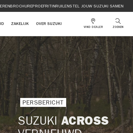
IEREN
BROCHURE
PROEFRIT
INRUILEN
STEL JOUW SUZUKI SAMEN
UD
ZAKELIJK
OVER SUZUKI
VIND DEALER
ZOEKEN
PERSBERICHT
SUZUKI
ACROSS