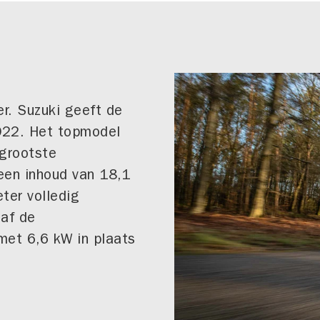
er. Suzuki geeft de
022. Het topmodel
 grootste
een inhoud van 18,1
ter volledig
naf de
met 6,6 kW in plaats