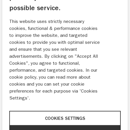
€ 169,-
€ 185,-
possible service.
This website uses strictly necessary
cookies, functional & performance cookies
to improve the website, and targeted
cookies to provide you with optimal service
and ensure that you see relevant
advertisements. By clicking on "Accept All
Cookies", you agree to functional,
performance, and targeted cookies. In our
Alu ketting beschermer
Alu ketting beschermer
DL1000/1050
DL1050DE
cookie policy, you can read more about
cookies and you can set your cookie
€ 95,-
€ 95,-
preferences for each purpose via 'Cookies
Settings'.
COOKIES SETTINGS