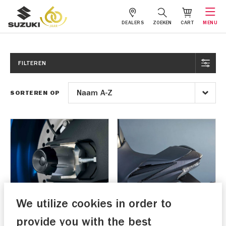
DEALERS
ZOEKEN
CART
MENU
FILTEREN
SORTEREN OP
We utilize cookies in order to
Achter as slider GSX-S
Achterkap cover
carbon GSX-S 1000(F)
provide you with the best