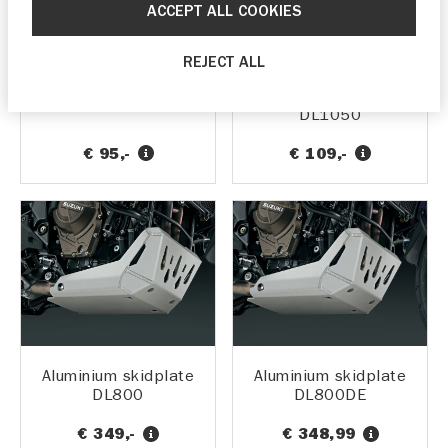
ACCEPT ALL COOKIES
REJECT ALL
Alu koppelingshevel
Aluminium
protectie GSX-R
carterbeschermer,
DL1050
€ 95,-
€ 109,-
Aluminium skidplate
Aluminium skidplate
DL800
DL800DE
€ 349,-
€ 348,99