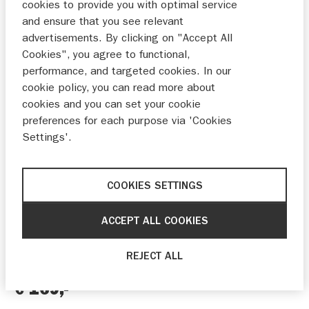
cookies to provide you with optimal service
and ensure that you see relevant
advertisements. By clicking on "Accept All
Cookies", you agree to functional,
performance, and targeted cookies. In our
cookie policy, you can read more about
cookies and you can set your cookie
preferences for each purpose via 'Cookies
Settings'.
Beschrijving
Bescherm je achterwiel en o.a. je kettingspanner
COOKIES SETTINGS
met deze sliders voor de achteras. Ideaal te
cobineren met sliders voor het voorwiel.
ACCEPT ALL COOKIES
99116-48K00
Artikelnummer
REJECT ALL
€ 169,-