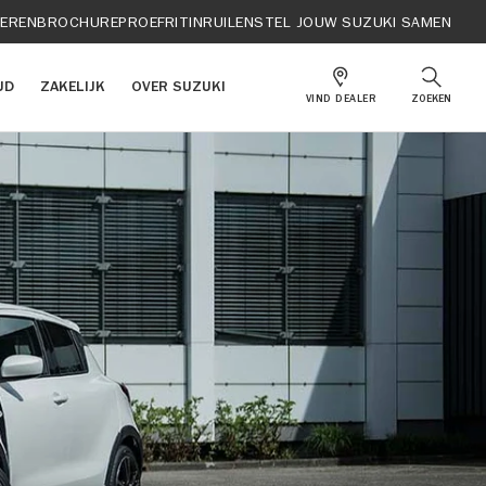
IEREN
BROCHURE
PROEFRIT
INRUILEN
STEL JOUW SUZUKI SAMEN
UD
ZAKELIJK
OVER SUZUKI
VIND DEALER
ZOEKEN