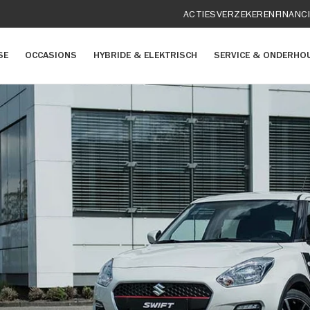
ACTIES
VERZEKEREN
FINANC
SE
OCCASIONS
HYBRIDE & ELEKTRISCH
SERVICE & ONDERHO