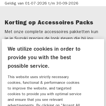
Geldig van 01-07-2026 t/m 30-09-2026
Korting op Accessoires Packs
Met onze complete accessoires pakketten kun
je je Suzuki precies de look geven die bij jou
En omdat we 60 jaar Suzuki in
past.
We utilize cookies in order to
Nederland vieren, krijg je nu tijdelijk 10%
provide you with the best
korting op geselecteerde pakketten!
possible service.
Elk pakket is volledig samengesteld voor jouw
favoriete Suzuki en wordt altijd professioneel
This website uses strictly necessary
cookies, functional & performance cookies
gemonteerd door een erkende Suzuki‑dealer.
to improve the website, and targeted
Zo wordt het rijden in jouw Suzuki nóg leuker!
cookies to provide you with optimal service
and ensure that you see relevant
advertisements. By clicking on "Accept All