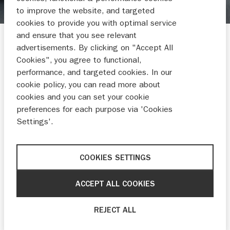
to improve the website, and targeted
cookies to provide you with optimal service
and ensure that you see relevant
TESTVERSLAG
advertisements. By clicking on "Accept All
TEST: SUZUKI KATANA: BETER
Cookies", you agree to functional,
performance, and targeted cookies. In our
ALS MOTOR OF ALS AUTO?
cookie policy, you can read more about
(2019)
cookies and you can set your cookie
preferences for each purpose via 'Cookies
Onderzocht door Autoblog.nl
Settings'.
VIND JE DEALER
COOKIES SETTINGS
ACCEPT ALL COOKIES
Nieuws
REJECT ALL
03-05-2019