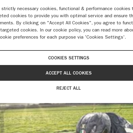
 strictly necessary cookies, functional & performance cookies 
eted cookies to provide you with optimal service and ensure t
ments. By clicking on "Accept All Cookies", you agree to funct
Test: Hayabusa GSX-1300R door Telegraaf (2021)
targeted cookies. In our cookie policy, you can read more abo
cookie preferences for each purpose via 'Cookies Settings'.
COOKIES SETTINGS
ACCEPT ALL COOKIES
REJECT ALL