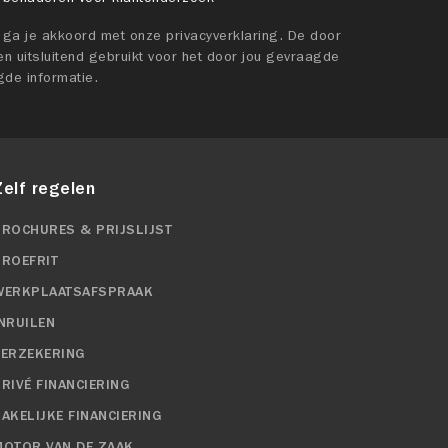
t ga je akkoord met onze privacyverklaring. De door
n uitsluitend gebruikt voor het door jou gevraagde
gde informatie.
Zelf regelen
BROCHURES & PRIJSLIJST
PROEFRIT
WERKPLAATSAFSPRAAK
INRUILEN
VERZEKERING
RIVÉ FINANCIERING
ZAKELIJKE FINANCIERING
MOTOR VAN DE ZAAK