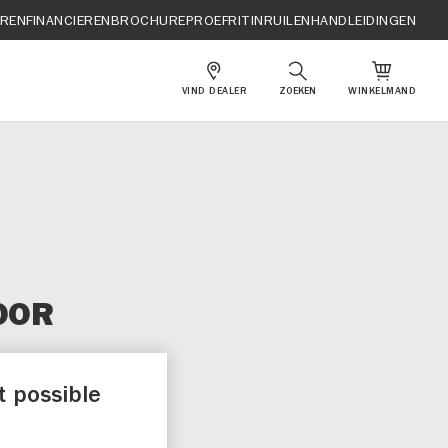
EREN
FINANCIEREN
BROCHURE
PROEFRIT
INRUILEN
HANDLEIDINGEN
VIND DEALER
ZOEKEN
WINKELMAND
OOR
t possible