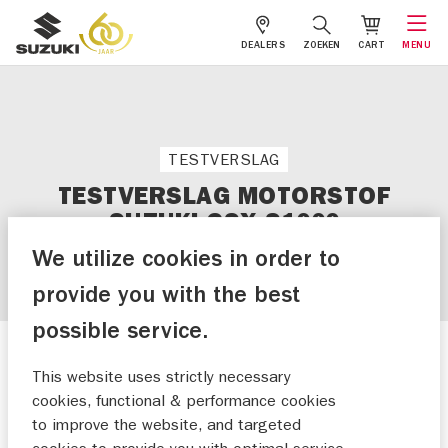
DEALERS
ZOEKEN
CART
MENU
TESTVERSLAG
TESTVERSLAG MOTORSTOF
SUZUKI GSX-S1000
We utilize cookies in order to
provide you with the best
possible service.
Nieuws
This website uses strictly necessary
cookies, functional & performance cookies
19-08-2021
to improve the website, and targeted