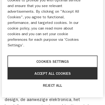
cookies to provide you with optimal service
and ensure that you see relevant
advertisements. By clicking on "Accept All
Cookies", you agree to functional,
performance, and targeted cookies. In our
cookie policy, you can read more about
cookies and you can set your cookie
preferences for each purpose via 'Cookies
Settings'.
COOKIES SETTINGS
ACCEPT ALL COOKIES
"Met de 2021 Suzuki GSX-S1000 kun je
REJECT ALL
eigenlijk geen miskoop doen, hij scoort namelijk
op elk vlak een dikke voldoende. Het nieuwe
design, de aanwezige elektronica, het