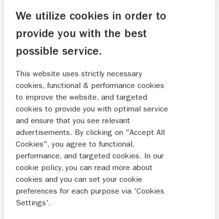
Suzuki kondigt nieuwe prijs aan
We utilize cookies in order to
voor de GSX-8S
provide you with the best
Suzuki maakt motorrijden nog
possible service.
aantrekkelijker: de GSX-8S, dé
bekroonde naked bike die comfort en
This website uses strictly necessary
prestaties perfect combineert, is vanaf
cookies, functional & performance cookies
modeljaar 2026 leverbaar voor een prijs
to improve the website, and targeted
van 9.499 euro. De GSX-8S profiteert
cookies to provide you with optimal service
verder vanaf modeljaar 2026 van nieuwe
and ensure that you see relevant
advertisements. By clicking on "Accept All
kleurstellingen en subtiele design
Cookies", you agree to functional,
updates.
performance, and targeted cookies. In our
cookie policy, you can read more about
Leverbaar vanaf 9.499 euro inclusief tot
cookies and you can set your cookie
10 jaar garantie en pechhulp
preferences for each purpose via 'Cookies
Drie nieuwe kleurstellingen
Settings'.
Subtiele designupdates zoals zwarte