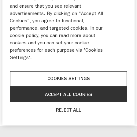
voor Suzuki V-Strom 650 en SV650
and ensure that you see relevant
advertisements. By clicking on "Accept All
Suzuki onthult de nieuwe kleuren van de
Cookies", you agree to functional,
populaire V-Strom 650 en SV650. Dit jaar
performance, and targeted cookies. In our
krijgen de twee modellen naast nieuwe kleuren
cookie policy, you can read more about
cookies and you can set your cookie
ook een technische update: de 645 cc V-Twin
preferences for each purpose via 'Cookies
krijgt een update naar Euro5.
Settings'.
Drie nieuwe kleuren voor V-Strom 650, vier
kleuren voor V-Strom 650XT
COOKIES SETTINGS
Technische update: 645 cc voldoet aan
ACCEPT ALL COOKIES
Euro-norm
Drie nieuwe kleuren voor SV650
REJECT ALL