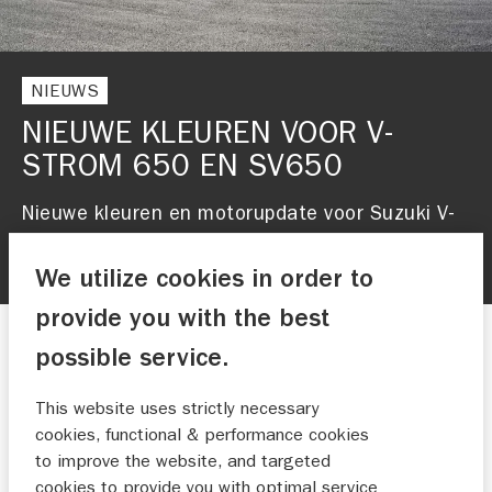
NIEUWS
NIEUWE KLEUREN VOOR V-
STROM 650 EN SV650
Nieuwe kleuren en motorupdate voor Suzuki V-
Strom 650 en SV650
We utilize cookies in order to
provide you with the best
Nieuws
possible service.
This website uses strictly necessary
22-01-2021
cookies, functional & performance cookies
to improve the website, and targeted
Nieuwe kleuren en motorupdate
cookies to provide you with optimal service