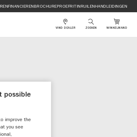
EREN
FINANCIEREN
BROCHURE
PROEFRIT
INRUILEN
HANDLEIDINGEN
VIND DEALER
ZOEKEN
WINKELMAND
 V-
t possible
US
to improve the
hat you see
ional,