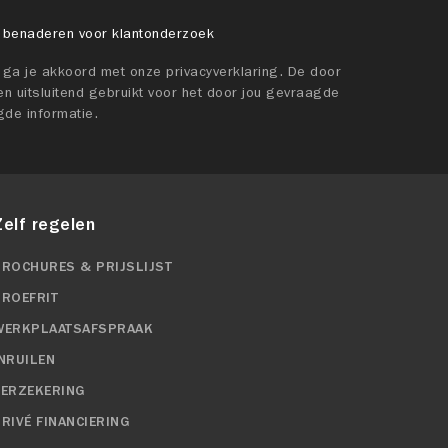
 benaderen voor klantonderzoek
t ga je akkoord met onze privacyverklaring. De door
n uitsluitend gebruikt voor het door jou gevraagde
gde informatie.
Zelf regelen
BROCHURES & PRIJSLIJST
PROEFRIT
WERKPLAATSAFSPRAAK
INRUILEN
VERZEKERING
RIVÉ FINANCIERING