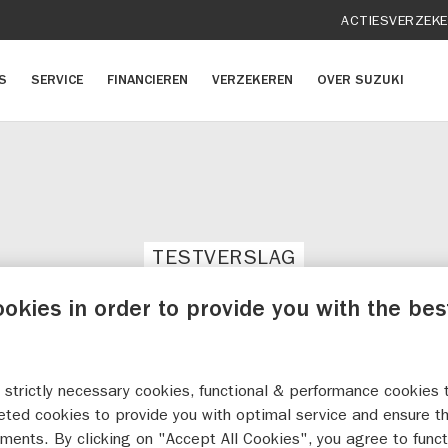
ACTIES
VERZEK
S
SERVICE
FINANCIEREN
VERZEKEREN
OVER SUZUKI
TESTVERSLAG
ST: EERSTE INDRUK SUZUKI
ookies in order to provide you with the bes
TROM 800DE DOOR MOTOPL
 strictly necessary cookies, functional & performance cookies 
eted cookies to provide you with optimal service and ensure t
ments. By clicking on "Accept All Cookies", you agree to funct