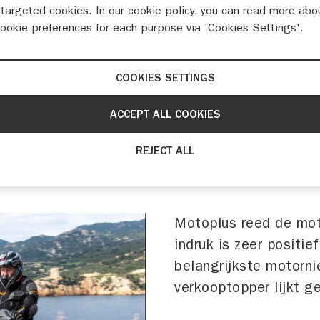
targeted cookies. In our cookie policy, you can read more abo
cookie preferences for each purpose via 'Cookies Settings'.
Test: eerste indruk Suzuki V-Strom 800DE door MotoPlus
COOKIES SETTINGS
ACCEPT ALL COOKIES
REJECT ALL
Motoplus reed de moto
indruk is zeer positie
belangrijkste motorn
verkooptopper lijkt g