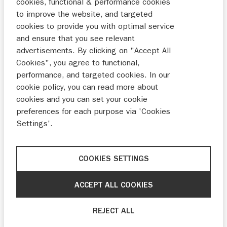
cookies, functional & performance cookies
€ 89,-
€ 99,-
to improve the website, and targeted
cookies to provide you with optimal service
and ensure that you see relevant
advertisements. By clicking on "Accept All
Cookies", you agree to functional,
performance, and targeted cookies. In our
cookie policy, you can read more about
cookies and you can set your cookie
preferences for each purpose via 'Cookies
Settings'.
Buddyseat cover GSX-
Buddyseat cover GSX-
S1000/950
S/R125 Blauw
€ 109,-
€ 129,-
COOKIES SETTINGS
ACCEPT ALL COOKIES
REJECT ALL