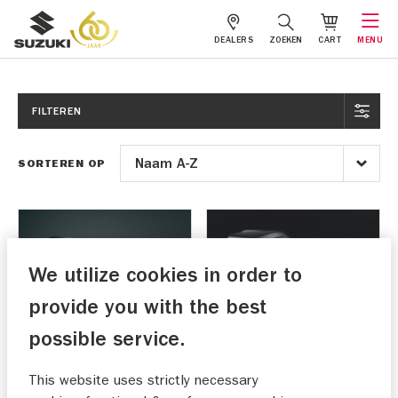
DEALERS
ZOEKEN
CART
MENU
FILTEREN
SORTEREN OP
We utilize cookies in order to
provide you with the best
possible service.
Buddyseat cover GSX-
Buddyseat cover GSX-
This website uses strictly necessary
8S/8R
8T/TT