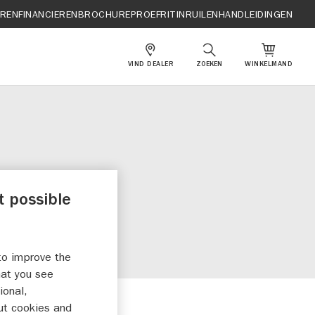
EREN
FINANCIEREN
BROCHURE
PROEFRIT
INRUILEN
HANDLEIDINGEN
VIND DEALER
ZOEKEN
WINKELMAND
T
t possible
to improve the
hat you see
ional,
ut cookies and