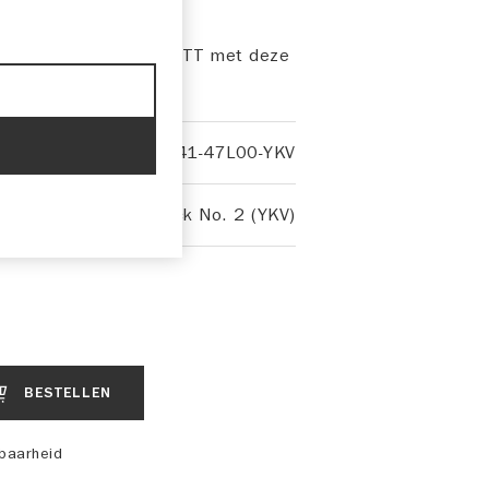
 van je GSX-8T en GSX-8TT met deze
45041-47L00-YKV
Metallic Mat Black No. 2 (YKV)
BESTELLEN
kbaarheid