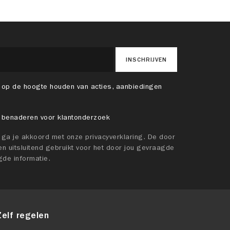
INSCHRIJVEN
 op de hoogte houden van acties, aanbiedingen
 benaderen voor klantonderzoek
t ga je akkoord met onze privacyverklaring. De door
n uitsluitend gebruikt voor het door jou gevraagde
gde informatie.
Zelf regelen