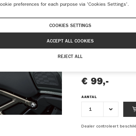
cookie preferences for each purpose via 'Cookies Settings'.
Beschrijving
Verander het uiterlijk
buddyseat cover.
COOKIES SETTINGS
ACCEPT ALL COOKIES
Artikelnummer
REJECT ALL
Kleur
€ 99,-
AANTAL
Dealer controleert beschi