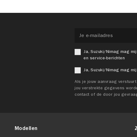
Ja, Suzuki/Nimag mag mij
en service-berichten
Ja, Suzuki/Nimag mag mij
Als je jouw aanvraag verstuur
jou verstrekte gegevens worde
contact of de door jou gevraa
Modellen