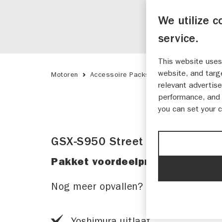
We utilize c
service.
This website uses
website, and targ
Motoren
Accessoire Packs
GSX-S950 Access
relevant advertise
performance, and 
you can set your 
GSX-S950 Street Xtreme Pack
Pakket voordeelprijs: € 1.299,-*
Nog meer opvallen? Dat doe je met di
Yoshimura uitlaat