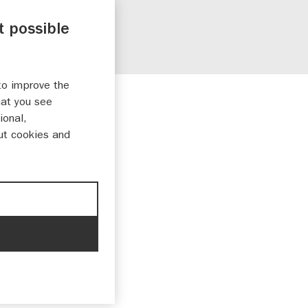
t possible
to improve the
hat you see
ional,
ut cookies and
9,- bestaat uit: