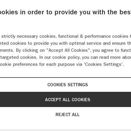
ookies in order to provide you with the bes
 strictly necessary cookies, functional & performance cookies 
eted cookies to provide you with optimal service and ensure t
oire Packs
ments. By clicking on "Accept All Cookies", you agree to funct
targeted cookies. In our cookie policy, you can read more abo
cookie preferences for each purpose via 'Cookies Settings'.
COOKIES SETTINGS
ACCEPT ALL COOKIES
t Street Xtreme Pack. Het pakket t.w.v. € 1.54
REJECT ALL