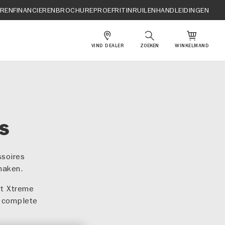
EREN
FINANCIEREN
BROCHURE
PROEFRIT
INRUILEN
HANDLEIDINGEN
VIND DEALER
ZOEKEN
WINKELMAND
KS
ssoires
maken.
et Xtreme
t complete