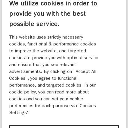
We utilize cookies in order to
provide you with the best
possible service.
This website uses strictly necessary
cookies, functional & performance cookies
to improve the website, and targeted
cookies to provide you with optimal service
and ensure that you see relevant
advertisements. By clicking on "Accept All
Drive-by-wire; vereenvoudigde rigging,
Cookies", you agree to functional,
soepel schakelen en directe gasrespons
performance, and targeted cookies. In our
cookie policy, you can read more about
Gemakkelijk onderhoud; olieopvangbak,
cookies and you can set your cookie
eenvoudig bereikbaar oliefilter
preferences for each purpose via 'Cookies
Settings'.
Lange duurzaamheid: verbeterd staartstuk
waardoor betere circulatie staartstukolie en