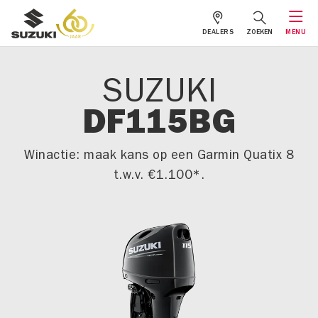
DEALERS
ZOEKEN
MENU
SUZUKI
DF115BG
Winactie: maak kans op een Garmin Quatix 8
t.w.v. €1.100*.