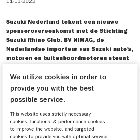
11-11-2022
Suzuki Nederland tekent een nieuwe
sponsorovereenkomst met de Stichting
Suzuki Rhino Club. BV NIMAG, de
Nederlandse importeur van Suzuki auto’s,
motoren en buitenboordmotoren steunt
hiermee meerdere projecten ter
bescherming van de zwarte neushoorn in
We utilize cookies in order to
Oost-Afrika.
provide you with the best
possible service.
Suzuki Nederland steunt Stichting
Suzuki Rhino Club sinds 2004
This website uses strictly necessary
Nieuwe projecten omvatten onder meer
cookies, functional & performance cookies
educatieprogramma en nieuw
to improve the website, and targeted
fokprogramma in Kenia
cookies to provide you with optimal service