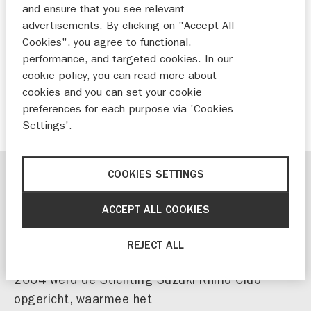
and ensure that you see relevant
Project in Tanzania, Mkomazi, succesvol
advertisements. By clicking on "Accept All
overgedragen aan Tanzaniaanse
Cookies", you agree to functional,
overheid
performance, and targeted cookies. In our
BV NIMAG en Suzuki dealerorganisatie
cookie policy, you can read more about
nemen plaats in bestuur van Stichting
cookies and you can set your cookie
preferences for each purpose via 'Cookies
Suzuki Rhino Club
Settings'.
COOKIES SETTINGS
Suzuki en de neushoorn
ACCEPT ALL COOKIES
Suzuki heeft vanuit de historie een speciale
band met de rhino: de naam is onder meer
REJECT ALL
gelinkt aan de 4x4-activiteiten van het merk. In
2004 werd de Stichting Suzuki Rhino Club
opgericht, waarmee het