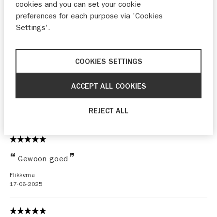
cookies and you can set your cookie
preferences for each purpose via 'Cookies
30-06-2025
Settings'.
COOKIES SETTINGS
vriendelijk personeel, duidelijke uitleg wat er
gedaan zou worden, koffie smaakte en gezellig
ACCEPT ALL COOKIES
ingerichte wachtruimte
Burgmeijer
REJECT ALL
24-06-2025
Gewoon goed
Flikkema
17-06-2025