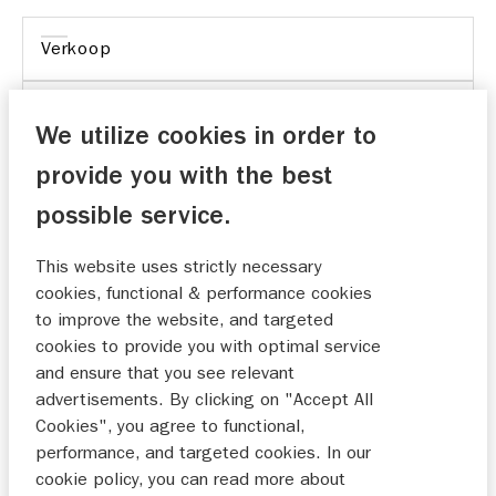
Verkoop
Onderhoud
We utilize cookies in order to
provide you with the best
possible service.
Goede service, leuke en kwalitatief goede
This website uses strictly necessary
medewerkers.
cookies, functional & performance cookies
Timmerman
to improve the website, and targeted
08-07-2025
cookies to provide you with optimal service
and ensure that you see relevant
advertisements. By clicking on "Accept All
Cookies", you agree to functional,
Al had ik meer inlichtingen gewenst op de
performance, and targeted cookies. In our
jaarlijkse onderhoudsbeurt, is de beurt wel goed
cookie policy, you can read more about
uitgevoerd zover ik het kan beoordelen.