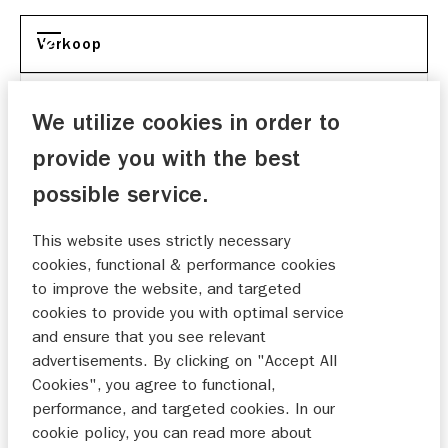
Verkoop
Onderhoud
We utilize cookies in order to
provide you with the best
possible service.
Gewoon goed!!!
This website uses strictly necessary
Brokkaar
cookies, functional & performance cookies
30-10-2025
to improve the website, and targeted
cookies to provide you with optimal service
and ensure that you see relevant
advertisements. By clicking on "Accept All
Nee
Cookies", you agree to functional,
Wijnveen
performance, and targeted cookies. In our
25-09-2025
cookie policy, you can read more about