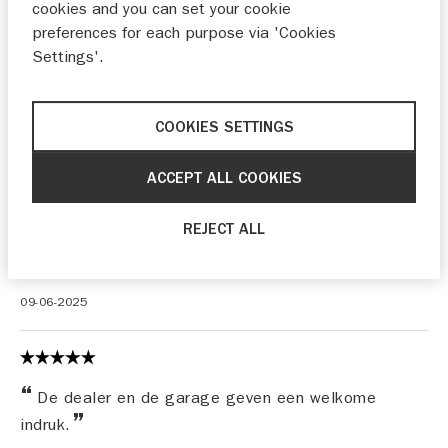
cookies and you can set your cookie
preferences for each purpose via 'Cookies
Settings'.
perfecte service
Panneman
08-09-2025
COOKIES SETTINGS
ACCEPT ALL COOKIES
Overal kan ik een auto kopen, maar in dit geval
REJECT ALL
heeft Jop de doorslag gegeven. Leuke vlotte jonge
vent met een gun factor.
09-06-2025
De dealer en de garage geven een welkome
indruk.