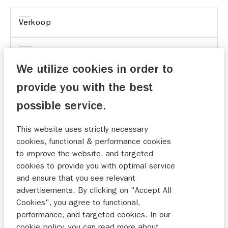
Verkoop
Onderhoud
We utilize cookies in order to
provide you with the best
possible service.
Heb alleen maar goede en positieve behandeling
gehad bij dit bedrijf.
This website uses strictly necessary
cookies, functional & performance cookies
Visser
to improve the website, and targeted
21-11-2025
cookies to provide you with optimal service
and ensure that you see relevant
advertisements. By clicking on "Accept All
Geen toelichting
Cookies", you agree to functional,
performance, and targeted cookies. In our
13-11-2025
cookie policy, you can read more about