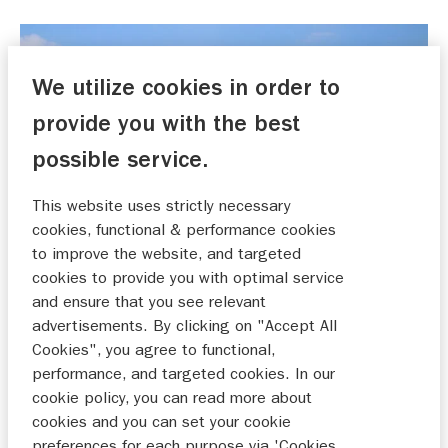
We utilize cookies in order to
provide you with the best
possible service.
This website uses strictly necessary
cookies, functional & performance cookies
to improve the website, and targeted
cookies to provide you with optimal service
and ensure that you see relevant
advertisements. By clicking on "Accept All
"De Triple X is een zogenaamde outboardsloep
Cookies", you agree to functional,
performance, and targeted cookies. In our
met de buitenboordmotor in een bun. Dit
cookie policy, you can read more about
concept biedt veel voordelen: je kunt goedkoop
cookies and you can set your cookie
met een kleine motor (vanaf 30pk) beginnen en
preferences for each purpose via 'Cookies