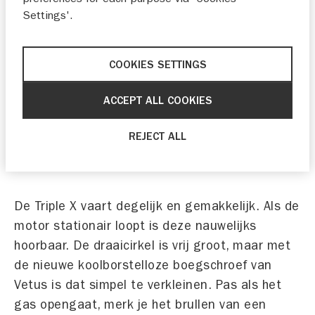
doorgroeien naar zwaardere motorisering tot
Settings'.
175 pk. De geteste Suzuki DF175 viercilinder
levert een meerprijs van €12.000 op de
COOKIES SETTINGS
basisprijs van €49.900 op. Het onderhoud is
gemakkelijk, je hebt geen roer nodig en zowel
ACCEPT ALL COOKIES
het gewicht als de kosten van de aandrijving
zijn een stuk lager dan van een conventionele
REJECT ALL
aandrijflijn met een dieselmotor en een
hekdrive of schroefas.
De Triple X vaart degelijk en gemakkelijk. Als de
motor stationair loopt is deze nauwelijks
hoorbaar. De draaicirkel is vrij groot, maar met
de nieuwe koolborstelloze boegschroef van
Vetus is dat simpel te verkleinen. Pas als het
gas opengaat, merk je het brullen van een