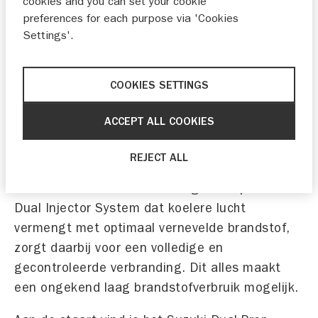
cookies and you can set your cookie
cilinderinhoud de grootste V6 op de markt. De
preferences for each purpose via 'Cookies
besturing is geïntegreerd, dus binnen de kap
Settings'.
geplaatst en maakt koppeling met het steer-by-
wire Suzuki Precision control systeem mogelijk.
COOKIES SETTINGS
Misschien nog wel indrukwekkender is de
compressieverhouding van 12:1 – de hoogste
ACCEPT ALL COOKIES
voor een buitenboordmotor in serieproductie.
Deze compressieverhouding zorgt voor een
REJECT ALL
magnifieke acceleratie en verbetert het
rendement van de verbranding. Het speciale
Dual Injector System dat koelere lucht
vermengt met optimaal vernevelde brandstof,
zorgt daarbij voor een volledige en
gecontroleerde verbranding. Dit alles maakt
een ongekend laag brandstofverbruik mogelijk.