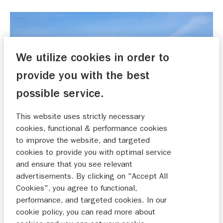
We utilize cookies in order to
provide you with the best
possible service.
This website uses strictly necessary
cookies, functional & performance cookies
to improve the website, and targeted
cookies to provide you with optimal service
and ensure that you see relevant
"Aan de spiegel van de Brig Eagle 10 hangen
advertisements. By clicking on "Accept All
twee moderne Suzuki 350 pk motoren met
Cookies", you agree to functional,
performance, and targeted cookies. In our
keyless start en een aantal andere bijzondere
cookie policy, you can read more about
kenmerken. De Suzuki DF350 is met 4,4 liter