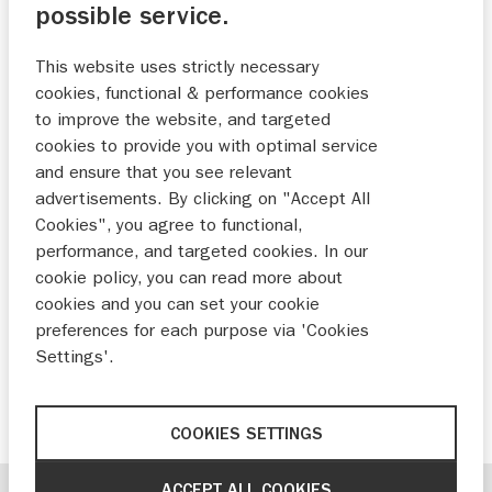
Geavanceerde technieken in een strak
possible service.
vormgegeven ontwerp. Suzuki introduceert de
This website uses strictly necessary
nieuwe DF300B, een zescilinder
cookies, functional & performance cookies
buitenboordmotor met een vermogen van 300
to improve the website, and targeted
pk.
cookies to provide you with optimal service
and ensure that you see relevant
Uitgerust met Suzuki’s innovatieve Dual
advertisements. By clicking on "Accept All
Prop System voor efficiënte stuwkracht en
Cookies", you agree to functional,
performance, and targeted cookies. In our
een hogere stabiliteit
cookie policy, you can read more about
Compacte viertakt benzine-V6 met een
cookies and you can set your cookie
inhoud van 4,390 cm3 en een vermogen
preferences for each purpose via 'Cookies
Settings'.
van 300 pk
Marktintroductie begin 2020
COOKIES SETTINGS
ACCEPT ALL COOKIES