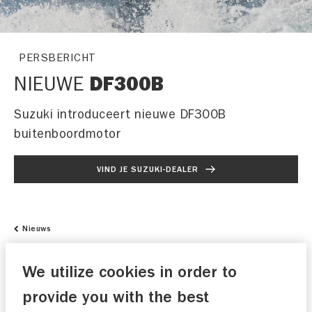
PERSBERICHT
NIEUWE
DF300B
Suzuki introduceert nieuwe DF300B
buitenboordmotor
VIND JE SUZUKI-DEALER
Nieuws
We utilize cookies in order to
29-08-2019
provide you with the best