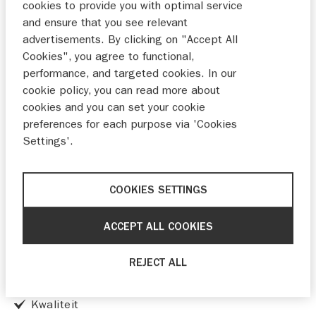
cookies to provide you with optimal service
INRUILEN
PROEFRIT
and ensure that you see relevant
advertisements. By clicking on "Accept All
Cookies", you agree to functional,
performance, and targeted cookies. In our
WELKOM BIJ AUTOBEDRIJF KREIJNE, UW
cookie policy, you can read more about
MOBILITEITSPARTNER IN DE REGIO
AMERSFOORT EN HILVERSUM.
cookies and you can set your cookie
preferences for each purpose via 'Cookies
Dorpse gemoedelijkheid en professionele service,
Settings'.
dat zijn onze kernwaarden. We zijn dealer van Suzuki
in Amersfoort, Hilversum, Almere, Zwolle
en omstreken. We staan voor kwaliteit en zijn dan
COOKIES SETTINGS
ook trots dat we dit mooie merk mogen
vertegenwoordigen. Daarnaast helpen we je ook
ACCEPT ALL COOKIES
graag als je op zoek bent naar een mooie occasion.
Dorps karakter
REJECT ALL
Service
Kwaliteit