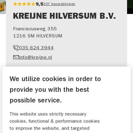
9,5
307 beoordelingen
KREIJNE HILVERSUM B.V.
Franciscusweg 355
1216 SM HILVERSUM
035 624 3944
info@kreijne.nl
We utilize cookies in order to
provide you with the best
SHOWROOM​
WERKPLAATS​
possible service.
AFSPRAAK
AFSPRAAK
This website uses strictly necessary
cookies, functional & performance cookies
to improve the website, and targeted