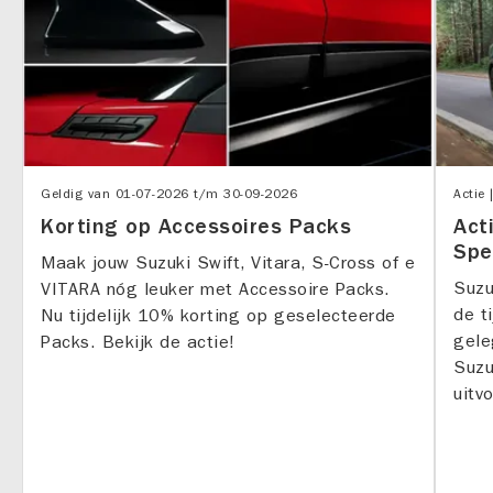
Geldig van
01-07-2026
t/m
30-09-2026
Actie 
Korting op Accessoires Packs
Act
Spe
Maak jouw Suzuki Swift, Vitara, S-Cross of e
Suzu
VITARA nóg leuker met Accessoire Packs.
de t
Nu tijdelijk 10% korting op geselecteerde
gele
Packs. Bekijk de actie!
Suzu
uitv