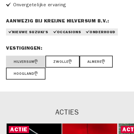
Onvergetelijke ervaring
AANWEZIG BIJ KREIJNE HILVERSUM B.V.:
NIEUWE SUZUKI'S
OCCASIONS
ONDERHOUD
VESTIGINGEN:
HILVERSUM
ZWOLLE
ALMERE
HOOGLAND
ACTIES
ACTIE
ACT