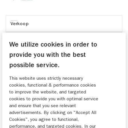
Verkoop
Onderhoud
We utilize cookies in order to
provide you with the best
possible service.
Vriendelijke benadering en correct. Aan de
This website uses strictly necessary
voorkant heldere uitleg over de te verwachten
cookies, functional & performance cookies
kosten. Altijd op tijd klaar.
to improve the website, and targeted
cookies to provide you with optimal service
Mevr. Schaapherder
25-11-2025
and ensure that you see relevant
advertisements. By clicking on "Accept All
Cookies", you agree to functional,
performance, and targeted cookies. In our