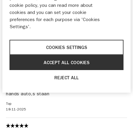
Gewoon geweldig en eerlijk bedrijf
cookie policy, you can read more about
cookies and you can set your cookie
Hoek
preferences for each purpose via 'Cookies
20-11-2025
Settings'.
nee
COOKIES SETTINGS
18-11-2025
ACCEPT ALL COOKIES
REJECT ALL
Goed geholpen, Hebben hele mooie en goede 2e
hands auto,s staan
Top
18-11-2025