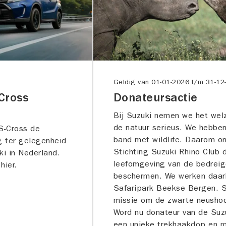
Geldig van
01-01-2026
t/m
31-12
Cross
Donateursactie
Bij Suzuki nemen we het welz
de natuur serieus. We hebben
 S-Cross de
band met wildlife. Daarom o
ng ter gelegenheid
Stichting Suzuki Rhino Club 
ki in Nederland.
leefomgeving van de bedrei
hier.
beschermen. We werken daar
Safaripark Beekse Bergen. Sl
missie om de zwarte neusho
Word nu donateur van de Suz
een unieke trekhaakdop en m