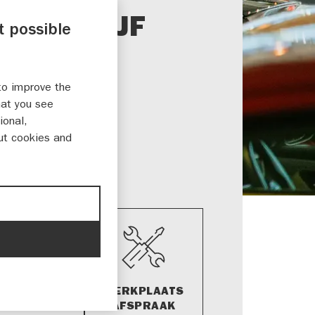
TOBEDRIJF
t possible
EIJNE
to improve the
izerstraat 44
hat you see
BE HOOGLAND
ional,
ut cookies and
 303 6003
kreijne.nl
HOWROOM​
WERKPLAATS​
AFSPRAAK
AFSPRAAK