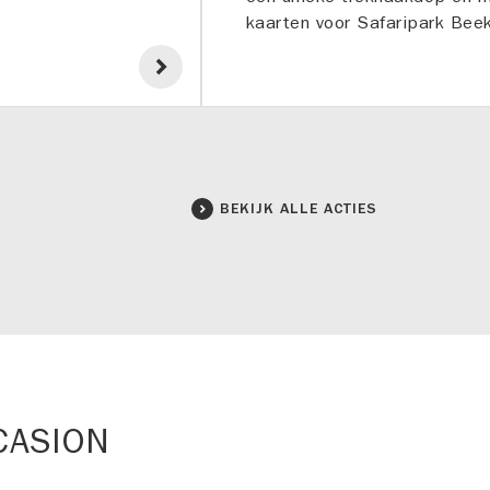
kaarten voor Safaripark Bee
BEKIJK ALLE ACTIES
CASION