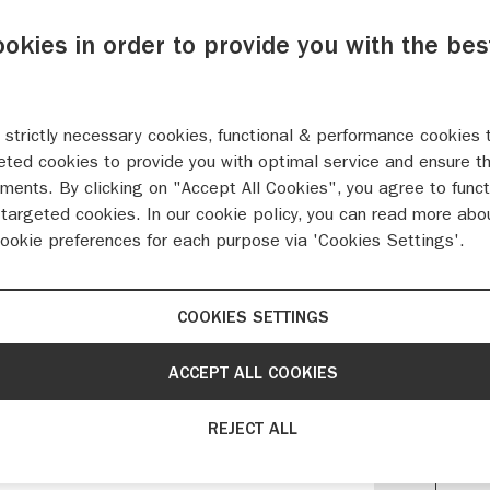
AU
ookies in order to provide you with the bes
KR
 strictly necessary cookies, functional & performance cookies 
Zevenhu
eted cookies to provide you with optimal service and ensure t
3828 
ments. By clicking on "Accept All Cookies", you agree to funct
targeted cookies. In our cookie policy, you can read more abo
033
cookie preferences for each purpose via 'Cookies Settings'.
info@
COOKIES SETTINGS
ACCEPT ALL COOKIES
E, UW
IO AMERSFOORT EN
REJECT ALL
S