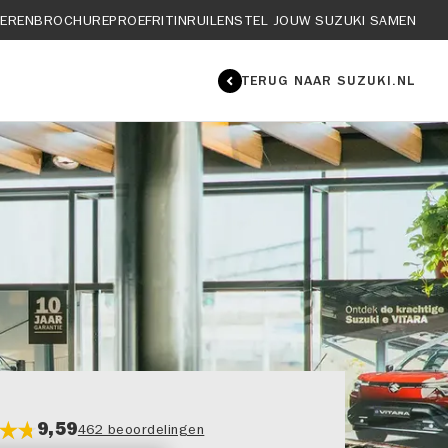
IEREN
BROCHURE
PROEFRIT
INRUILEN
STEL JOUW SUZUKI SAMEN
TERUG NAAR SUZUKI.NL
9,59
462 beoordelingen