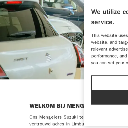
We utilize c
service.
This website uses
website, and targ
relevant advertise
performance, and 
you can set your 
WELKOM BIJ MENGELERS SUZUKI
Ons Mengelers Suzuki team is in meer dan 35
vertrouwd adres in Limburg. Uw geliefde Suzu