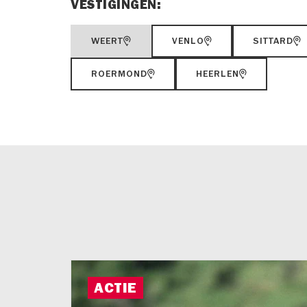
VESTIGINGEN:
WEERT
VENLO
SITTARD
ROERMOND
HEERLEN
ACTIE