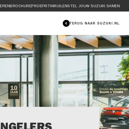
IEREN
BROCHURE
PROEFRIT
INRUILEN
STEL JOUW SUZUKI SAMEN
TERUG NAAR SUZUKI.NL
NGELERS