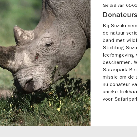
Geldig van
01-0
Donateurs
Bij Suzuki nem
de natuur seri
band met wild
Stichting Suzu
leefomgeving 
beschermen. W
Safaripark Bee
missie om de 
nu donateur va
unieke trekha
voor Safaripa