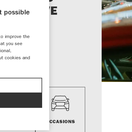
TOMOTIVE
t possible
ERT BV
to improve the
jk 17
hat you see
AX WEERT
ional,
ut cookies and
5 544 544
.weert@mengelers.nl
RKPLAATS​
OCCASIONS
AFSPRAAK