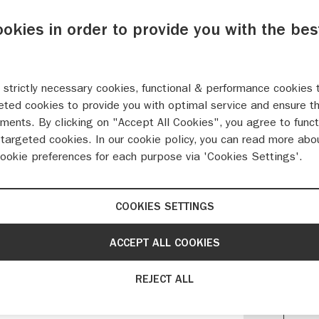
AU
ookies in order to provide you with the bes
WE
 strictly necessary cookies, functional & performance cookies 
Moesdi
eted cookies to provide you with optimal service and ensure t
6004 
ments. By clicking on "Accept All Cookies", you agree to funct
targeted cookies. In our cookie policy, you can read more abo
049
cookie preferences for each purpose via 'Cookies Settings'.
info
COOKIES SETTINGS
ACCEPT ALL COOKIES
 WEERT
REJECT ALL
 jaar uitgegroeid tot een
WE
ki is bij ons in goede