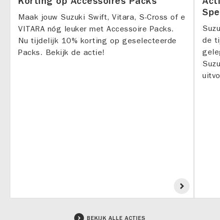
Korting op Accessoires Packs
Act
Spe
Maak jouw Suzuki Swift, Vitara, S-Cross of e
Suzu
VITARA nóg leuker met Accessoire Packs.
de t
Nu tijdelijk 10% korting op geselecteerde
gele
Packs. Bekijk de actie!
Suzu
uitv
BEKIJK ALLE ACTIES