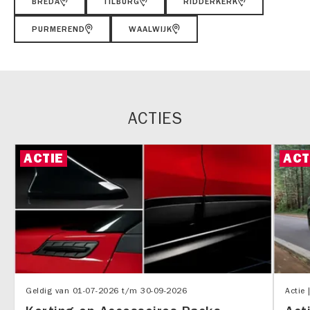
BREDA
TILBURG
RIDDERKERK
PURMEREND
WAALWIJK
ACTIES
ACTIE
ACT
Geldig van
01-07-2026
t/m
30-09-2026
Actie 