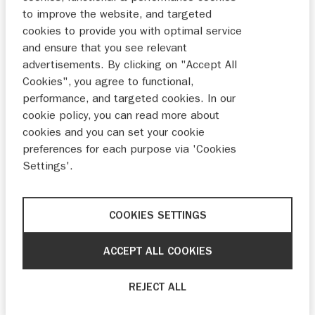
to improve the website, and targeted
INRUILEN
PROEFRIT
cookies to provide you with optimal service
and ensure that you see relevant
advertisements. By clicking on "Accept All
Cookies", you agree to functional,
WELKOM BIJ SUZUKI AMSTERDAM WEST
performance, and targeted cookies. In our
cookie policy, you can read more about
100 jaar geleden zijn we begonnen met en passie
cookies and you can set your cookie
om mensen te bewegen.
preferences for each purpose via 'Cookies
Wij zijn een familiebedrijf dat zich niet laat leiden
Settings'.
door de waan van de dag en altijd kiest voor lange
termijn relaties met klanten, leveranciers en
personeel.
COOKIES SETTINGS
Wij begrijpen dat het laten onderhouden, repareren
of kopen van een auto al spannend genoeg is. Dat
ACCEPT ALL COOKIES
doen wij daarom zonder fratsen, gebaseerd op
vertrouwen.
REJECT ALL
We kiezen er bewust voor om alles wat we doen
buitengewoon goed te doen. We kunnen daarvoor