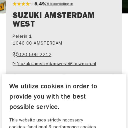
8,49
78 beoordelingen
SUZUKI AMSTERDAM
WEST
Pelerin 1
1046 CC AMSTERDAM
020 506 2212
suzuki.amsterdamwest@louwman.nl
We utilize cookies in order to
provide you with the best
SHOWROOM​
WERKPLAATS​
possible service.
AFSPRAAK
AFSPRAAK
This website uses strictly necessary
cookies, functional & performance cookies