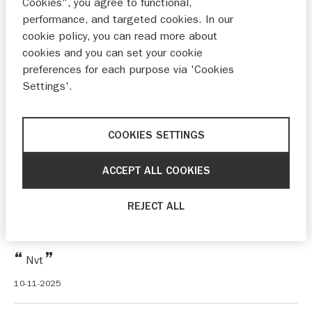
Cookies", you agree to functional,
performance, and targeted cookies. In our
cookie policy, you can read more about
zeer vriendelijk en netjes geholpen door verkoper
cookies and you can set your cookie
preferences for each purpose via 'Cookies
Settings'.
20-11-2025
COOKIES SETTINGS
Alles zeer goed verlopen bij aankoop auto.
Vriendelijk en vlot personeel
ACCEPT ALL COOKIES
18-11-2025
REJECT ALL
Nvt
10-11-2025