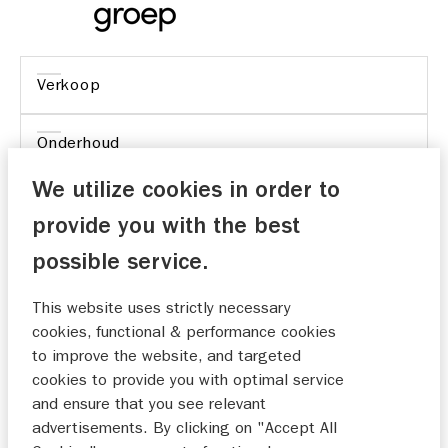
Verkoop
Onderhoud
We utilize cookies in order to
provide you with the best
possible service.
Er zat bij aflevering een kleine kras op het
spatbord, de verkoper woont in ons dorp. Hij haalt
This website uses strictly necessary
de auto volgende week op, we krijgen een leenauto
cookies, functional & performance cookies
en hij brengt de Swift na reparatie weer terug. Als
to improve the website, and targeted
dat geen service is!!
cookies to provide you with optimal service
Klaucke
and ensure that you see relevant
20-11-2025
advertisements. By clicking on "Accept All