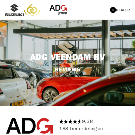
DEALER
ADG VEENDAM BV
REVIEWS
9,38
183 beoordelingen